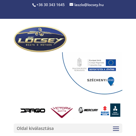
+36 30 343 1645
laszlo@locsey.hu
Oldal kiválasztása