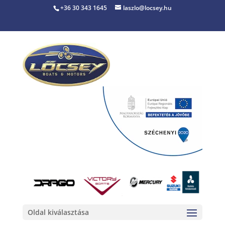
+36 30 343 1645
laszlo@locsey.hu
Oldal kiválasztása