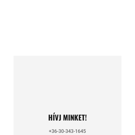
2623 Kismaros Duna utca 24.
Nyitva tartás:
Hétfő – Péntek: 9-16
HÍVJ MINKET!
+36-30-343-1645