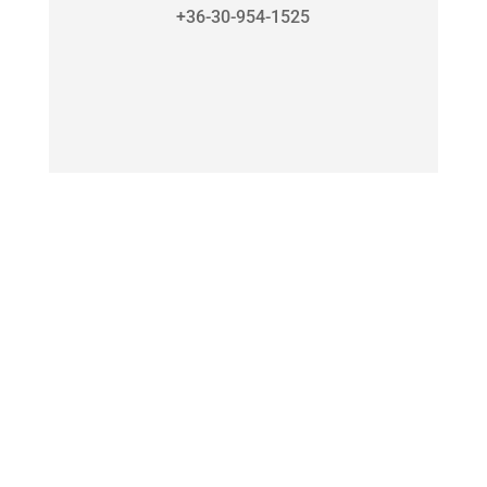
+36-30-954-1525
KÜLDJ EMAILT!
laszlo@locsey.hu