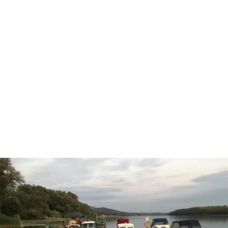
rendeles@locsey.hu
mariann@locsey.hu
szerviz@locsey.hu