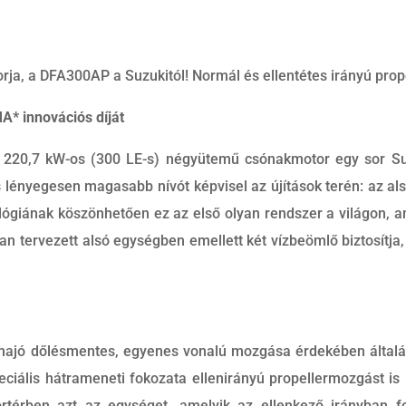
torja, a DFA300AP a Suzukitól! Normál és ellentétes irányú pr
* innovációs díját
 220,7 kW-os (300 LE-s) négyütemű csónakmotor egy sor Suzuk
s lényegesen magasabb nívót képvisel az újítások terén: az a
ológiának köszönhetően ez az első olyan rendszer a világon, a
nan tervezett alsó egységben emellett két vízbeömlő biztosítj
ajó dőlésmentes, egyenes vonalú mozgása érdekében általá
eciális hátrameneti fokozata ellenirányú propellermozgást is 
rtérben azt az egységet, amelyik az ellenkező irányban fo