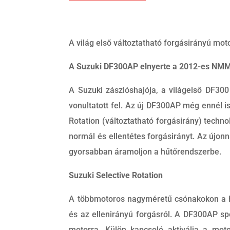
A világ első változtatható forgásirányú mo
A Suzuki DF300AP elnyerte a 2012-es NMMA
A Suzuki zászlóshajója, a világelső DF300
vonultatott fel. Az új DF300AP még ennél i
Rotation (változtatható forgásirány) techn
normál és ellentétes forgásirányt. Az újon
gyorsabban áramoljon a hűtőrendszerbe.
Suzuki Selective Rotation
A többmotoros nagyméretű csónakokon a h
és az ellenirányú forgásról. A DF300AP sp
motorra. Külön kapcsoló aktiválja a moto