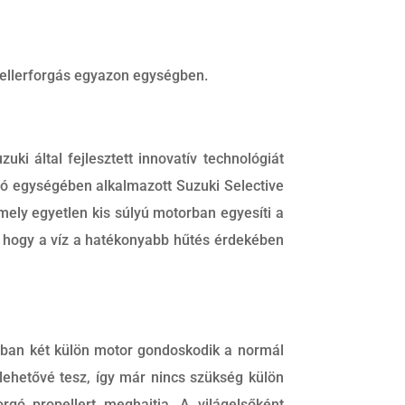
opellerforgás egyazon egységben.
i által fejlesztett innovatív technológiát
lsó egységében alkalmazott Suzuki Selective
mely egyetlen kis súlyú motorban egyesíti a
a, hogy a víz a hatékonyabb hűtés érdekében
ban két külön motor gondoskodik a normál
lehetővé tesz, így már nincs szükség külön
rgó propellert meghajtja. A világelsőként