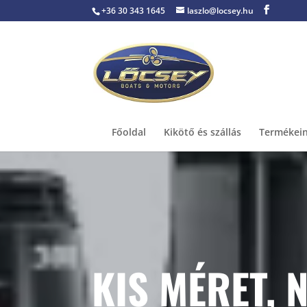
+36 30 343 1645
laszlo@locsey.hu
Főoldal
Kikötő és szállás
Termékei
KIS MÉRET, 