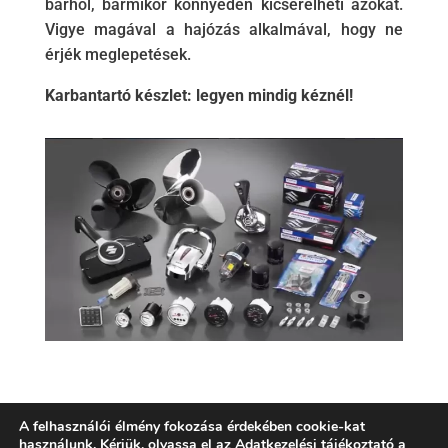
bárhol, bármikor könnyedén kicserélheti azokat.
Vigye magával a hajózás alkalmával, hogy ne
érjék meglepetések.
Karbantartó készlet: legyen mindig kéznél!
A felhasználói élmény fokozása érdekében cookie-kat
használunk. Kérjük, olvassa el az
Adatkezelési tájékoztató
a