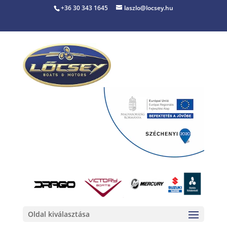
+36 30 343 1645
laszlo@locsey.hu
Oldal kiválasztása