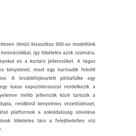
tesen ötvözi klasszikus 660-as modellünk
innovációkkal, így tökéletes azok számára,
nyokat és a kortárs jellemzőket. A tágas
tes kényelmét, most egy harmadik felnőtt
ve. A továbbfejlesztett pilótafülke egy
egy luxus napozóterasszal rendelkezik a
gyelemre méltó jellemzők közé tartozik a
 dupla, rendkívül kényelmes vezetőüléssel,
átsó platformok a sokoldalúság növelése
nak tökéletes társ a felejthetetlen vízi
.