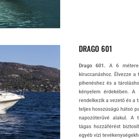
DRAGO 601
Drago 601.
A 6 méteres
kiruccanáshoz. Élvezze a 
pihenéshez és a tárolásho
kényelem érdekében. A 
rendelkezik a vezető és a 
teljes hosszúságú hátsó pa
napozóterűvé alakul. A t
tágas hozzáférést biztosí
egyéb vízi tevékenységekh