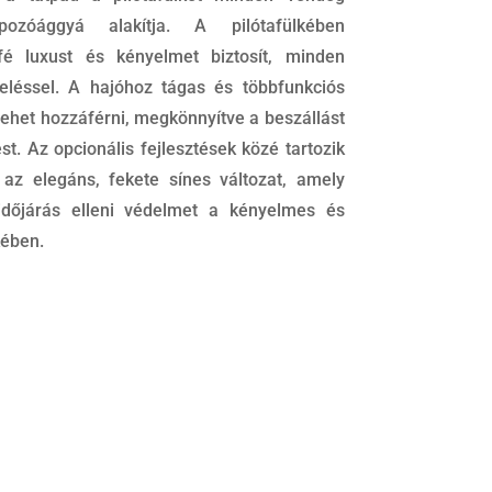
zóággyá alakítja. A pilótafülkében
é luxust és kényelmet biztosít, minden
reléssel. A hajóhoz tágas és többfunkciós
lehet hozzáférni, megkönnyítve a beszállást
st. Az opcionális fejlesztések közé tartozik
az elegáns, fekete sínes változat, amely
időjárás elleni védelmet a kényelmes és
kében.