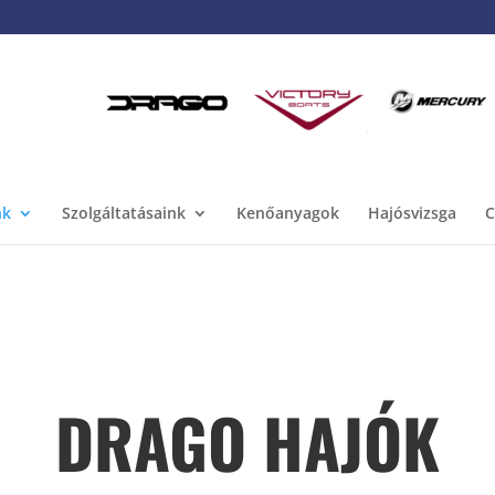
nk
Szolgáltatásaink
Kenőanyagok
Hajósvizsga
C
DRAGO HAJÓK