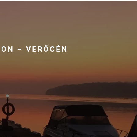
SON – VERŐCÉN