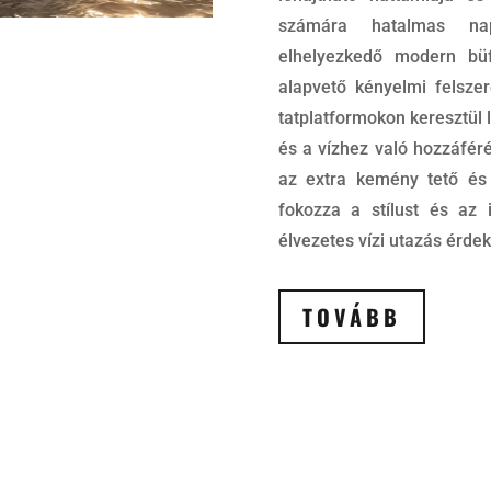
számára hatalmas napo
elhelyezkedő modern büf
alapvető kényelmi felsze
tatplatformokon keresztül 
és a vízhez való hozzáféré
az extra kemény tető és 
fokozza a stílust és az 
élvezetes vízi utazás érde
TOVÁBB