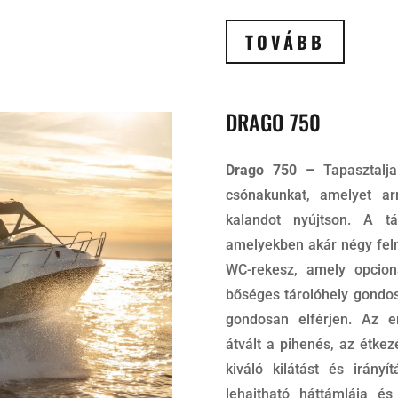
TOVÁBB
DRAGO 750
Drago 750 –
Tapasztalj
csónakunkat, amelyet ar
kalandot nyújtson. A tá
amelyekben akár négy felnő
WC-rekesz, amely opcion
bőséges tárolóhely gondo
gondosan elférjen. Az e
átvált a pihenés, az étkez
kiváló kilátást és irány
lehajtható háttámlája é