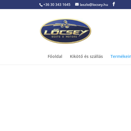
+36 30 343 1645
laszlo@locsey.hu
Főoldal
Kikötő és szállás
Termékei