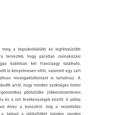
a meg a legsokoldalúbb és legfényűzőbb
ra terveztek, hogy páratlan csónakázási
gas kabinban két franciaágy található,
tt is kényelmesen elfér, valamint egy zárt
álisan mosogatóállomást is tartalmaz. A
skodik arról, hogy minden szükséges holmi
rgonomikus pilótafülke zökkenőmentesen
és és a vízi tevékenységek között. A pilóta
ítást élvez a konzolról, míg a vezetőülés
s a tatpad a pilótafülkét minden vendég