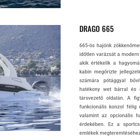
DRAGO 665
665-ös hajónk zökkenőmen
időtlen varázsát a modern 
akik értékelik a hagyomá
kabin megőrizte jellegze
számára pótággyal bővít
hatékony wet bárral és 
társvezető oldalán. A fi
funkcionális konzol félig
valamint az opcionális h
érdekében. Ez a sportcsó
emlékek megteremtéséhez