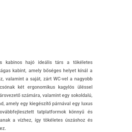
 kabinos hajó ideális társ a tökéletes
tágas kabint, amely bőséges helyet kínál a
z, valamint a saját, zárt WC-vel a nagyobb
csónak két ergonomikus kagylós üléssel
társvezető számára, valamint egy sokoldalú,
d, amely egy kiegészítő párnával egy luxus
ovábbfejlesztett tatplatformok könnyű és
tanak a vízhez, így tökéletes úszáshoz és
ez.