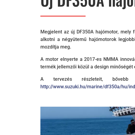
Megjelent az új DF350A hajómotor, mely f
alkotni a négyütemű hajómotorok legjob
mozdítja meg.
A motor elnyerte a 2017-es NMMA innováci
termék jellemzői közül a design minőségét e
A tervezés részleteit, bővebb
http://www.suzuki.hu/marine/df350a/hu/in