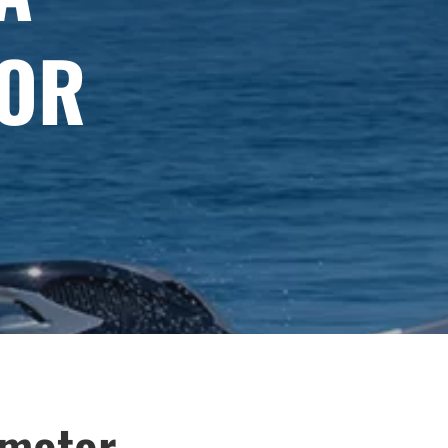
OR
ómotor