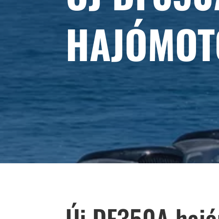
HAJÓMOT
Új DF350A haj