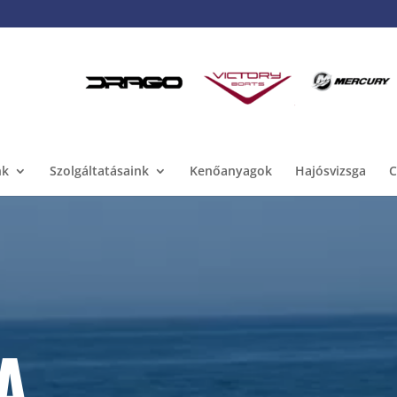
nk
Szolgáltatásaink
Kenőanyagok
Hajósvizsga
C
A