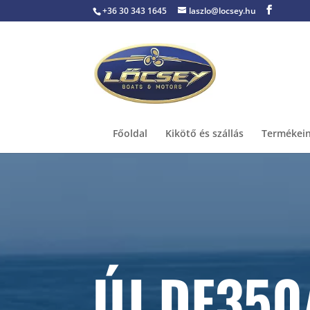
+36 30 343 1645
laszlo@locsey.hu
Főoldal
Kikötő és szállás
Termékei
ÚJ DF350