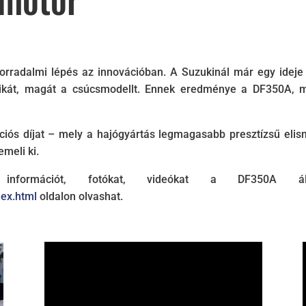
orradalmi lépés az innovációban. A Suzukinál már egy ideje
bikát, magát a csúcsmodellt. Ennek eredménye a DF350A, m
ós díjat – mely a hajógyártás legmagasabb presztízsű elism
meli ki.
 információt, fotókat, videókat a DF350A á
dex.html
oldalon olvashat.